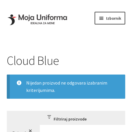
Početna
Proizvod Boja
Cloud Blue
Preskoči
Skoči
Izbornik
na
na
navigaciju
sadržaj
KOLEKCIJE
Proširi
PRODAVNICA
podređe
KONTAKT
izborni
PRIKAZ VELIČINA
Cloud Blue
Nijedan proizvod ne odgovara izabranim
kriterijumima.
Filtriraj proizvode