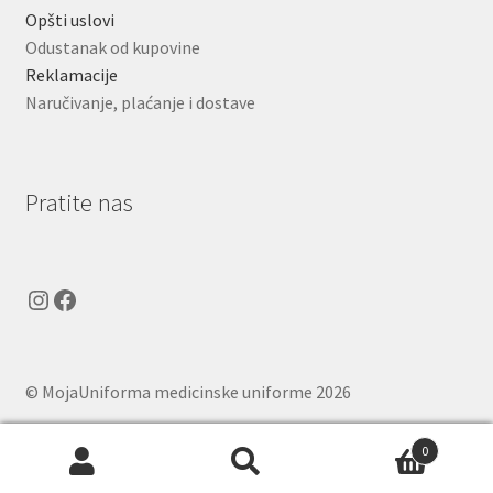
Opšti uslovi
Odustanak od kupovine
Reklamacije
Naručivanje, plaćanje i dostave
Pratite nas
Instagram
Facebook
© MojaUniforma medicinske uniforme 2026
.
0
Pretraga
Pretraži