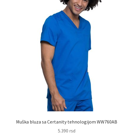
na
stranici
proizvoda.
Muška bluza sa Certanity tehnologijom WW760AB
5.390
rsd