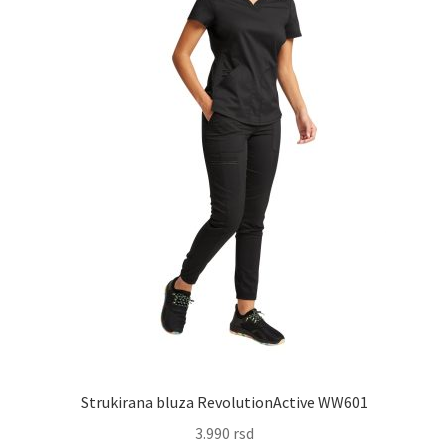
na
stranici
proizvoda.
Strukirana bluza RevolutionActive WW601
3.990
rsd