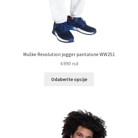
Muške Revolution jogger pantalone WW251
4.990
rsd
Ovaj
Odaberite opcije
proizvod
ima
više
varijanti.
Opcije
mogu
biti
izabrane