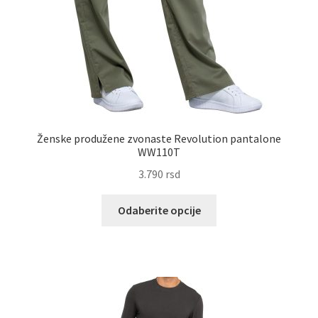
Ženske produžene zvonaste Revolution pantalone
WW110T
3.790
rsd
Ovaj
Odaberite opcije
proizvod
ima
više
varijanti.
Opcije
mogu