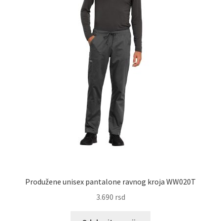
biti
izabrane
na
stranici
proizvoda.
Produžene unisex pantalone ravnog kroja WW020T
3.690
rsd
Ovaj