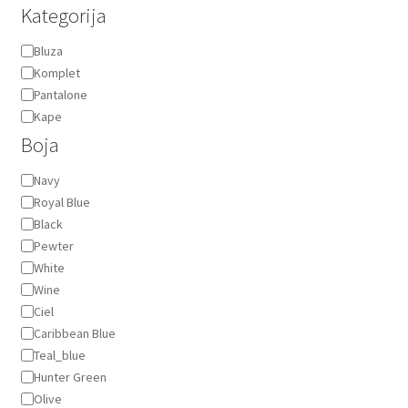
Kategorija
Kategorija
Bluza
Komplet
Pantalone
Kape
Boja
Boja
Navy
Royal Blue
Black
Pewter
White
Wine
Ciel
Caribbean Blue
Teal_blue
Hunter Green
Olive