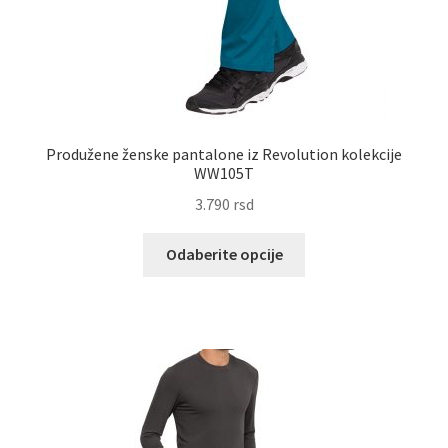
Produžene ženske pantalone iz Revolution kolekcije
WW105T
3.790
rsd
Ovaj
Odaberite opcije
proizvod
ima
više
varijanti.
Opcije
mogu
biti
izabrane