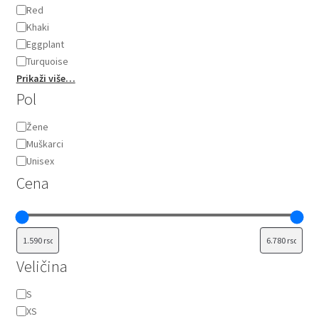
Red
Khaki
Eggplant
Turquoise
Prikaži više…
Pol
Pol
Žene
Muškarci
Unisex
Cena
Veličina
Veličina
S
XS