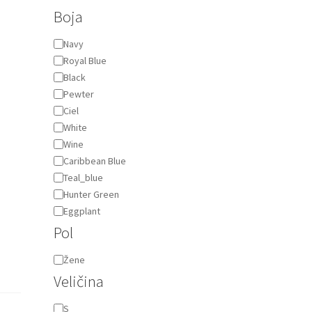
Boja
Boja
Navy
Royal Blue
Black
Pewter
Ciel
White
Wine
Caribbean Blue
Teal_blue
Hunter Green
Eggplant
Pol
Pol
Žene
Veličina
Veličina
S