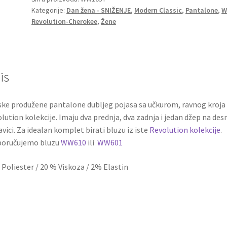
Kategorije:
Dan žena - SNIŽENJE
,
Modern Classic
,
Pantalone
,
kolekcije
Revolution-Cherokee
,
Žene
WW105T
količina
is
ke produžene pantalone dubljeg pojasa sa učkurom, ravnog kroja 
lution kolekcije. Imaju dva prednja, dva zadnja i jedan džep na des
vici. Za idealan komplet birati bluzu iz iste
Revolution kolekcije
.
poručujemo bluzu
WW610
ili
WW601
Poliester / 20 % Viskoza / 2% Elastin