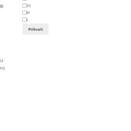
XS
WW
M
L
Prihvati
iz
noj