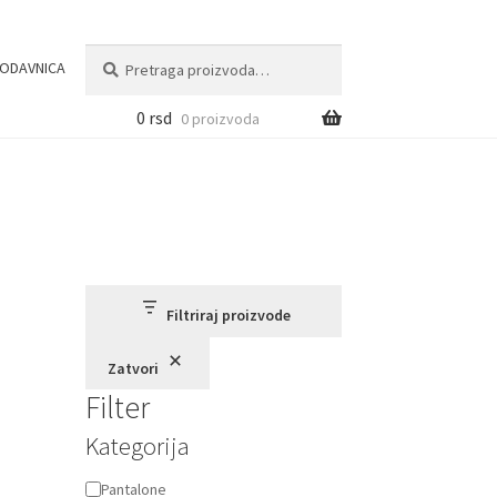
Pretraga
Pretraži
ODAVNICA
za:
0
rsd
0 proizvoda
Filtriraj proizvode
Zatvori
Filter
Kategorija
Kategorija
Pantalone