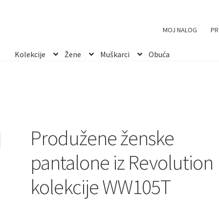
ske pantalone iz Revolution kolekcije WW105T
MOJ NALOG
PR
Kolekcije
Žene
Muškarci
Obuća
Produžene ženske
pantalone iz Revolution
kolekcije WW105T