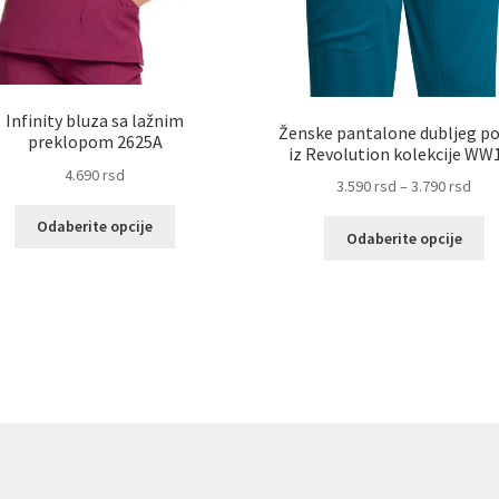
Infinity bluza sa lažnim
Ženske pantalone dubljeg po
preklopom 2625A
iz Revolution kolekcije WW
4.690
rsd
Ras
3.590
rsd
–
3.790
rsd
cena
Ovaj
Odaberite opcije
Ov
od
Odaberite opcije
proizvod
pr
3.59
ima
im
do
više
vi
3.79
varijanti.
va
Opcije
Op
mogu
m
biti
bit
izabrane
iz
na
na
stranici
st
proizvoda.
pr