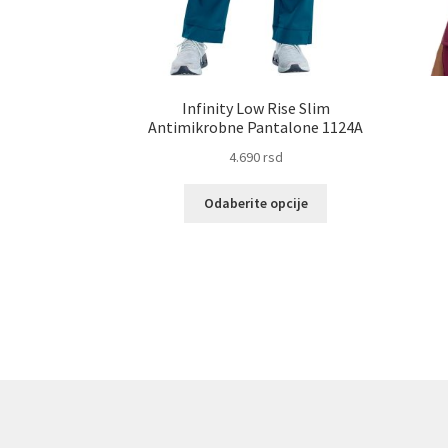
Infinity Low Rise Slim
Antimikrobne Pantalone 1124A
4.690
rsd
Ovaj
Odaberite opcije
proizvod
ima
više
varijanti.
Opcije
mogu
biti
izabrane
na
stranici
proizvoda.