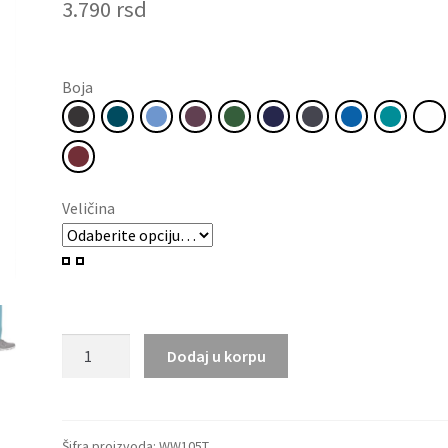
3.790
rsd
Boja
Veličina
Produžene
Dodaj u korpu
ženske
pantalone
iz
Revolution
Šifra proizvoda:
WW105T