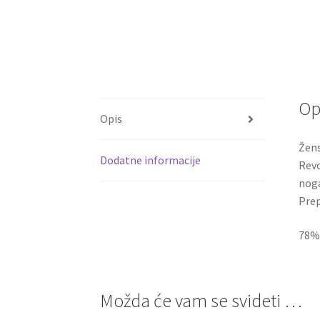
Op
Opis
Žens
Dodatne informacije
Revo
noga
Pre
78% 
Možda će vam se svideti …