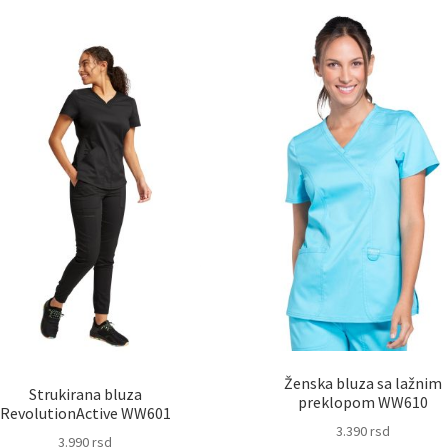
Ženska bluza sa lažnim
Strukirana bluza
preklopom WW610
RevolutionActive WW601
3.390
rsd
3.990
rsd