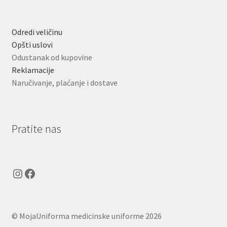
Odredi veličinu
Opšti uslovi
Odustanak od kupovine
Reklamacije
Naručivanje, plaćanje i dostave
Pratite nas
Instagram
Facebook
© MojaUniforma medicinske uniforme 2026