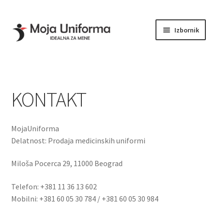
Početna
KONTAKT
Preskoči
Skoči
Izbornik
na
na
navigaciju
sadržaj
KOLEKCIJE
Proširi
PRODAVNICA
podređe
KONTAKT
izborni
PRIKAZ VELIČINA
KONTAKT
MojaUniforma
Delatnost: Prodaja medicinskih uniformi
Miloša Pocerca 29, 11000 Beograd
Telefon: +381 11 36 13 602
Mobilni: +381 60 05 30 784 / +381 60 05 30 984