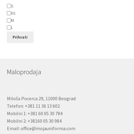
Veličina
S
XS
M
L
Prihvati
Maloprodaja
Miloša Pocerca 29, 11000 Beograd
Telefon: +381 11 36 13 602
Mobilni 1: +381 60 05 30 784
Mobilni 2: +38160 05 30 984
Email: office@mojauniforma.com