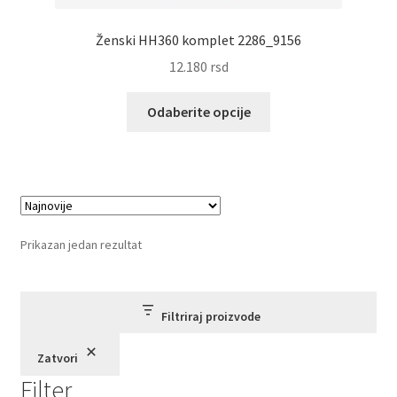
Ženski HH360 komplet 2286_9156
12.180
rsd
Ovaj
Odaberite opcije
proizvod
ima
više
varijanti.
Opcije
mogu
Prikazan jedan rezultat
biti
izabrane
na
Filtriraj proizvode
stranici
proizvoda.
Zatvori
Filter