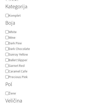
Kategorija
Kategorija
Komplet
Boja
Boja
White
Wine
Dark Pine
Dark Chocolate
Sunray Yellow
Ballet Slipper
Garnet Red
Caramel Cafe
Precious Pink
Pol
Pol
Žene
Veličina