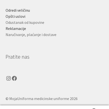
Odredi veličinu
Opšti uslovi
Odustanak od kupovine
Reklamacije
Naručivanje, plaćanje i dostave
Pratite nas
Instagram
Facebook
© MojaUniforma medicinske uniforme 2026
.