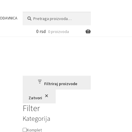
Pretraga
Pretraži
ODAVNICA
za:
0
rsd
0 proizvoda
Filtriraj proizvode
Zatvori
Filter
Kategorija
Kategorija
Komplet