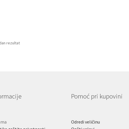
dan rezultat
ormacije
Pomoć pri kupovini
ama
Odredi veličinu