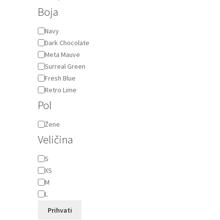
Boja
Boja
Navy
Dark Chocolate
Meta Mauve
Surreal Green
Fresh Blue
Retro Lime
Pol
Pol
Žene
Veličina
Veličina
S
XS
M
L
Prihvati