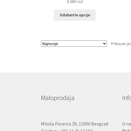
8.080
rsd
Ovaj
Odaberite opcije
proizvod
ima
više
varijanti.
Prikazan je
Opcije
mogu
biti
izabrane
na
stranici
proizvoda.
Maloprodaja
Inf
Miloša Pocerca 29, 11000 Beograd
O n