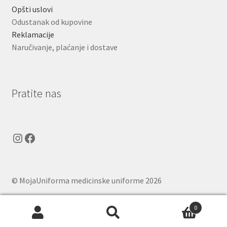
Opšti uslovi
Odustanak od kupovine
Reklamacije
Naručivanje, plaćanje i dostave
Pratite nas
Instagram
Facebook
© MojaUniforma medicinske uniforme 2026
.
0
Pretraga
Pretraži