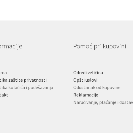
ormacije
Pomoć pri kupovini
ama
Odredi veličinu
tika zaštite privatnosti
Opšti uslovi
tika kolačića i podešavanja
Odustanak od kupovine
takt
Reklamacije
Naručivanje, plaćanje i dosta