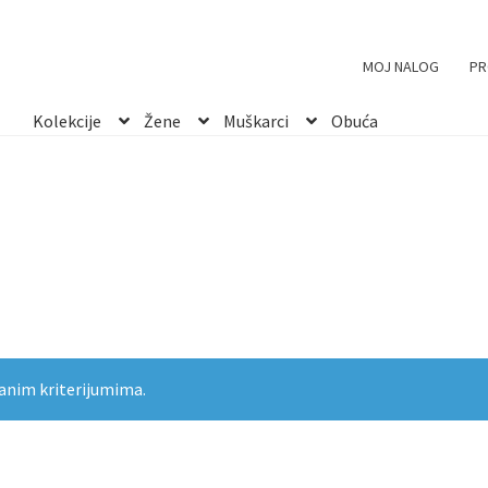
MOJ NALOG
PR
Kolekcije
Žene
Muškarci
Obuća
anim kriterijumima.