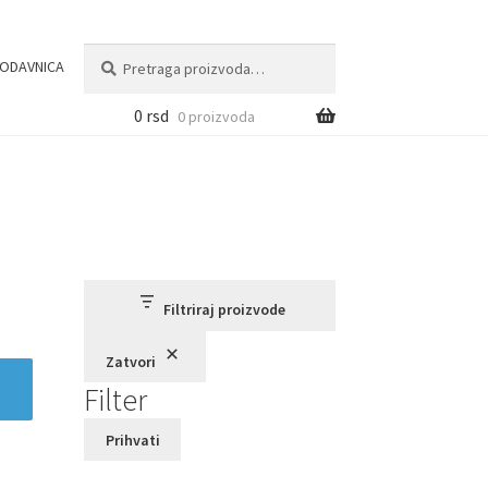
Pretraga
Pretraži
ODAVNICA
za:
0
rsd
0 proizvoda
Filtriraj proizvode
Zatvori
Filter
Prihvati