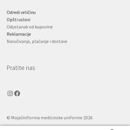
Odredi veličinu
Opšti uslovi
Odustanak od kupovine
Reklamacije
Naručivanje, plaćanje i dostave
Pratite nas
Instagram
Facebook
© MojaUniforma medicinske uniforme 2026
.