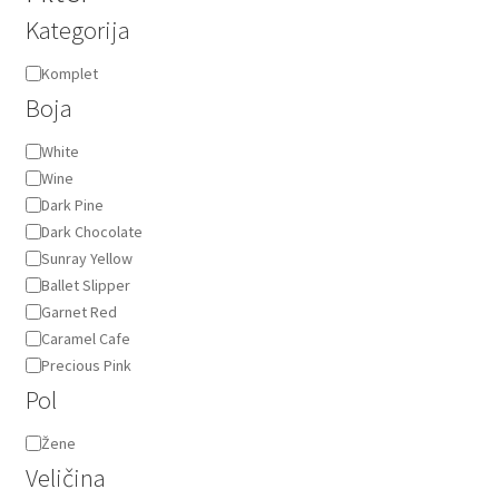
Kategorija
Kategorija
Komplet
Boja
Boja
White
Wine
Dark Pine
Dark Chocolate
Sunray Yellow
Ballet Slipper
Garnet Red
Caramel Cafe
Precious Pink
Pol
Pol
Žene
Veličina