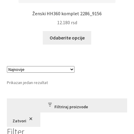
Ženski HH360 komplet 2286_9156
12.180
rsd
Ovaj
Odaberite opcije
proizvod
ima
više
varijanti.
Opcije
mogu
Prikazan jedan rezultat
biti
izabrane
na
Filtriraj proizvode
stranici
proizvoda.
Zatvori
Filter