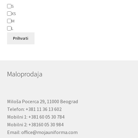
Veličina
S
XS
M
L
Prihvati
Maloprodaja
Miloša Pocerca 29, 11000 Beograd
Telefon: +381 11 36 13 602
Mobilni 1: +381 60 05 30 784
Mobilni 2: +38160 05 30 984
Email: office@mojauniforma.com