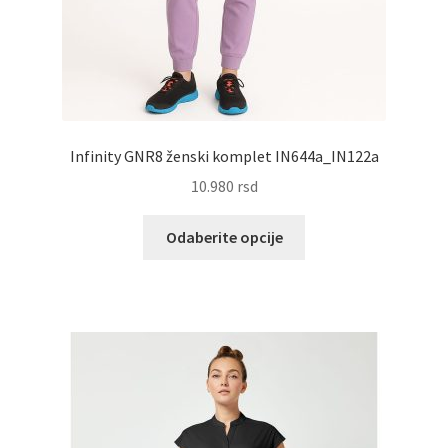
Infinity GNR8 ženski komplet IN644a_IN122a
10.980
rsd
Ovaj
Odaberite opcije
proizvod
ima
više
varijanti.
Opcije
mogu
biti
izabrane