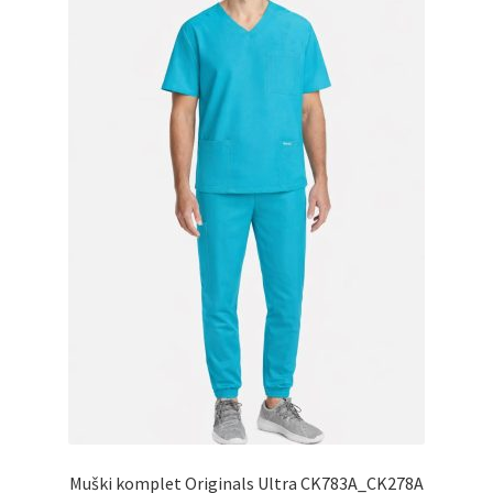
izabrane
na
stranici
proizvoda.
Muški komplet Originals Ultra CK783A_CK278A