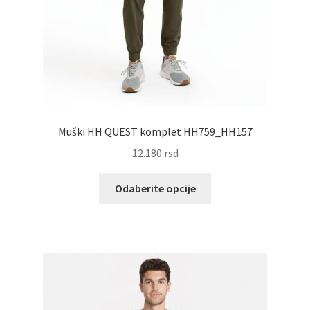
Muški HH QUEST komplet HH759_HH157
12.180
rsd
Ovaj
Odaberite opcije
proizvod
ima
više
varijanti.
Opcije
mogu
biti