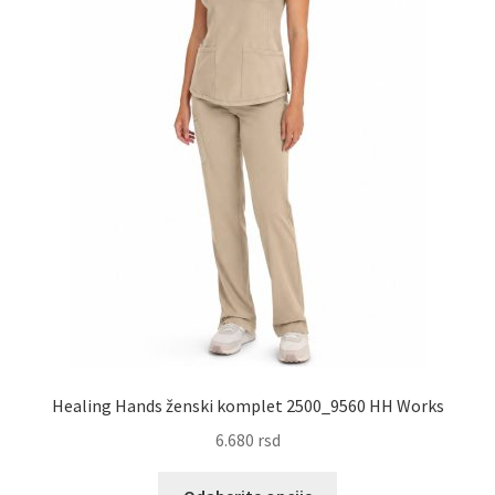
stranici
proizvoda.
Healing Hands ženski komplet 2500_9560 HH Works
6.680
rsd
Ovaj