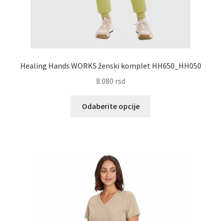
Healing Hands WORKS ženski komplet HH650_HH050
8.080
rsd
Ovaj
Odaberite opcije
proizvod
ima
više
varijanti.
Opcije
mogu
biti
izabrane
na