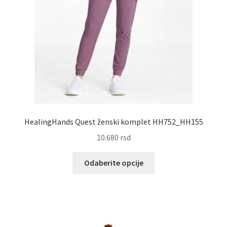
HealingHands Quest ženski komplet HH752_HH155
10.680
rsd
Ovaj
Odaberite opcije
proizvod
ima
više
varijanti.
Opcije