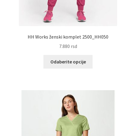
HH Works ženski komplet 2500_HH050
7.880
rsd
Ovaj
Odaberite opcije
proizvod
ima
više
varijanti.
Opcije
mogu
biti
izabrane
na
stranici