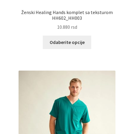
Ženski Healing Hands komplet sa teksturom
HH602_HH003
10.880
rsd
Ovaj
Odaberite opcije
proizvod
ima
više
varijanti.
Opcije
mogu
biti
izabrane
na
stranici
proizvoda.