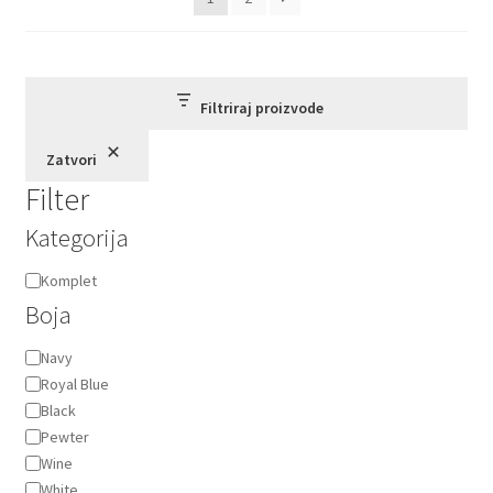
na
stranici
proizvoda.
Filtriraj proizvode
Zatvori
Filter
Kategorija
Kategorija
Komplet
Boja
Boja
Navy
Royal Blue
Black
Pewter
Wine
White