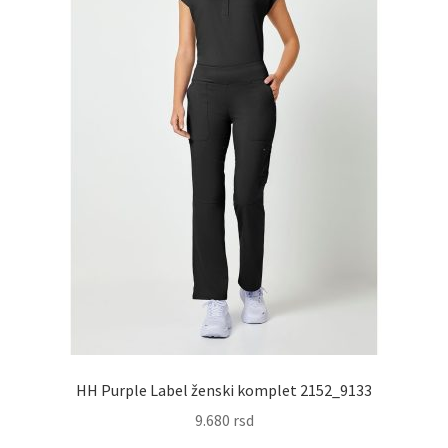
na
stranici
proizvoda.
HH Purple Label ženski komplet 2152_9133
9.680
rsd