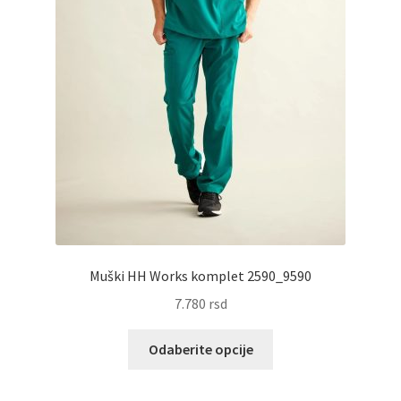
Muški HH Works komplet 2590_9590
7.780
rsd
Ovaj
Odaberite opcije
proizvod
ima