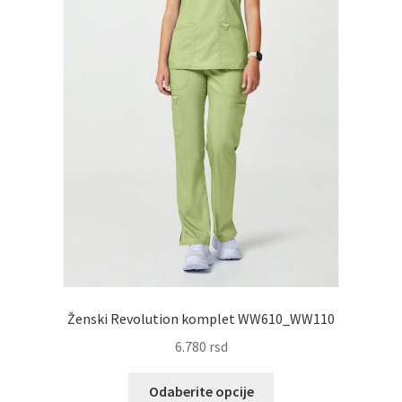
proizvoda.
Ženski Revolution komplet WW610_WW110
6.780
rsd
Ovaj
Odaberite opcije