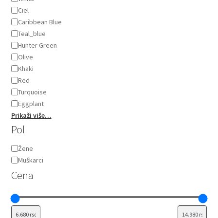
Ciel
Caribbean Blue
Teal_blue
Hunter Green
Olive
Khaki
Red
Turquoise
Eggplant
Prikaži više…
Pol
Pol
Žene
Muškarci
Cena