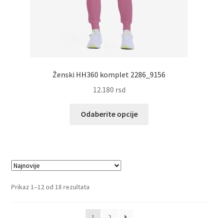
Ženski HH360 komplet 2286_9156
12.180
rsd
Ovaj
Odaberite opcije
proizvod
ima
više
varijanti.
Opcije
mogu
Sortirano
Prikaz 1–12 od 18 rezultata
biti
po
izabrane
najnovijem
1
2