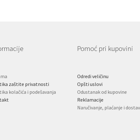
ormacije
Pomoć pri kupovini
ama
Odredi veličinu
tika zaštite privatnosti
Opšti uslovi
tika kolačića i podešavanja
Odustanak od kupovine
takt
Reklamacije
Naručivanje, plaćanje i dosta