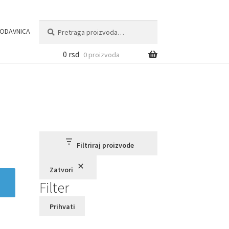
Pretraga
Pretraži
ODAVNICA
za:
0
rsd
0 proizvoda
Filtriraj proizvode
Zatvori
Filter
Prihvati