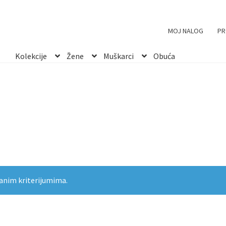
MOJ NALOG
PR
Kolekcije
Žene
Muškarci
Obuća
anim kriterijumima.