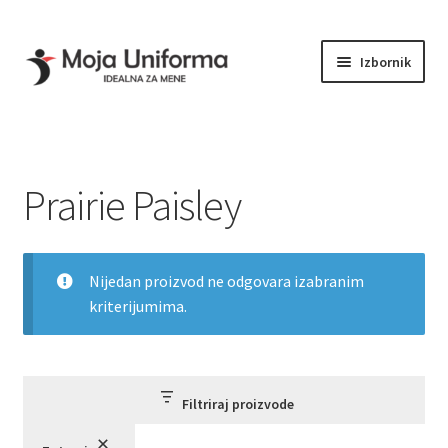
Početna
Proizvod Print
Prairie Paisley
Preskoči
Skoči
Izbornik
na
na
navigaciju
sadržaj
KOLEKCIJE
Proširi
PRODAVNICA
podređe
KONTAKT
izborni
PRIKAZ VELIČINA
Prairie Paisley
Nijedan proizvod ne odgovara izabranim
kriterijumima.
Filtriraj proizvode