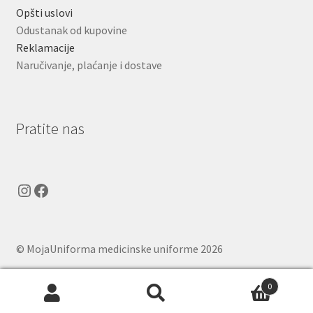
Opšti uslovi
Odustanak od kupovine
Reklamacije
Naručivanje, plaćanje i dostave
Pratite nas
Instagram
Facebook
© MojaUniforma medicinske uniforme 2026
.
0
Pretraga
Pretraži