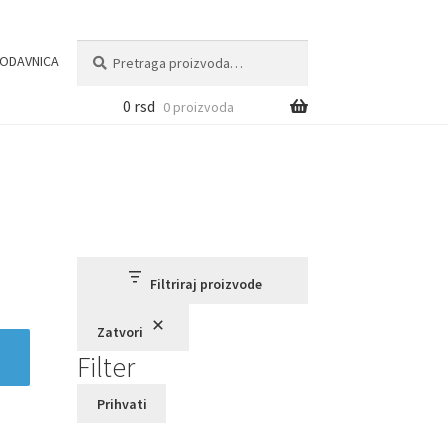
Pretraga
Pretraži
ODAVNICA
za:
0
rsd
0 proizvoda
Filtriraj proizvode
Zatvori
Filter
Prihvati