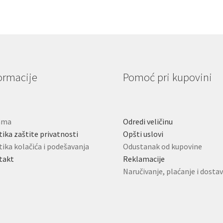
ormacije
Pomoć pri kupovini
ama
Odredi veličinu
tika zaštite privatnosti
Opšti uslovi
tika kolačića i podešavanja
Odustanak od kupovine
takt
Reklamacije
Naručivanje, plaćanje i dosta