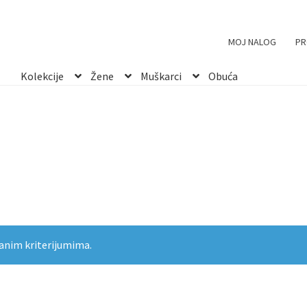
MOJ NALOG
PR
Kolekcije
Žene
Muškarci
Obuća
anim kriterijumima.