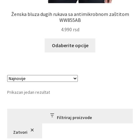
Ženska bluza dugih rukava sa antimikrobnom zaštitom
WW855AB
4.990
rsd
Ovaj
Odaberite opcije
proizvod
ima
više
varijanti.
Opcije
mogu
Prikazan jedan rezultat
biti
izabrane
na
Filtriraj proizvode
stranici
proizvoda.
Zatvori