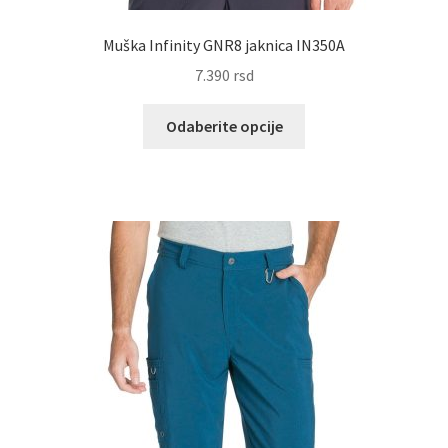
Muška Infinity GNR8 jaknica IN350A
7.390
rsd
Ovaj
Odaberite opcije
proizvod
ima
više
varijanti.
Opcije
mogu
biti
izabrane
na
stranici
proizvoda.