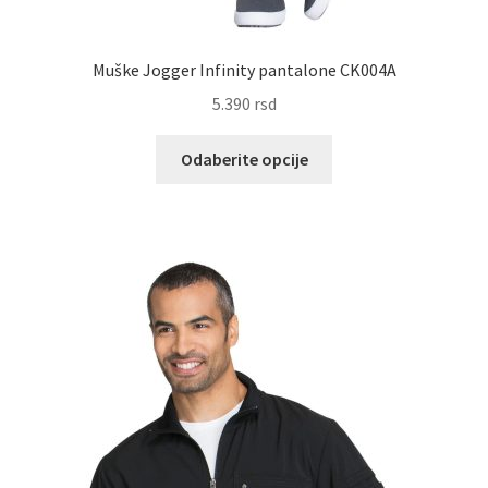
Muške Jogger Infinity pantalone CK004A
5.390
rsd
Ovaj
Odaberite opcije
proizvod
ima
više
varijanti.
Opcije
mogu
biti
izabrane
na
stranici
proizvoda.