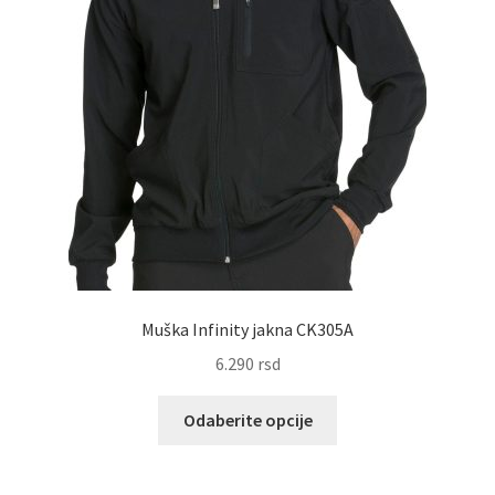
Muška Infinity jakna CK305A
6.290
rsd
Ovaj
Odaberite opcije
proizvod
ima
više