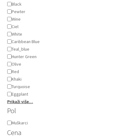
Black
Pewter
Wine
Ciel
White
Caribbean Blue
Teal_blue
Hunter Green
Olive
Red
Khaki
Turquoise
Eggplant
Prikaži više…
Pol
Pol
Muškarci
Cena