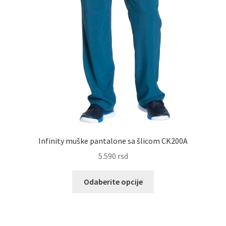
Infinity muške pantalone sa šlicom CK200A
5.590
rsd
Ovaj
Odaberite opcije
proizvod
ima
više