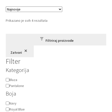
varijanti.
Opcije
mogu
Sortirano
Prikazano je svih 4 rezultata
biti
po
izabrane
najnovijem
na
Filtriraj proizvode
stranici
proizvoda.
Zatvori
Filter
Kategorija
Kategorija
Bluza
Pantalone
Boja
Boja
Navy
Royal Blue