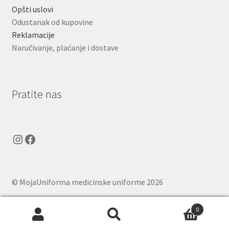
Opšti uslovi
Odustanak od kupovine
Reklamacije
Naručivanje, plaćanje i dostave
Pratite nas
Instagram
Facebook
© MojaUniforma medicinske uniforme 2026
.
0
Pretraga
Pretraži