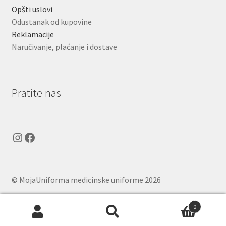
Opšti uslovi
Odustanak od kupovine
Reklamacije
Naručivanje, plaćanje i dostave
Pratite nas
Instagram
Facebook
© MojaUniforma medicinske uniforme 2026
.
0
Pretraga
Pretraži