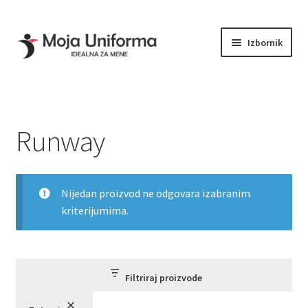
Početna
PRODAVNICA
Runway
Preskoči
Skoči
Izbornik
na
na
navigaciju
sadržaj
KOLEKCIJE
Proširi
PRODAVNICA
podređe
KONTAKT
izborni
PRIKAZ VELIČINA
Runway
Nijedan proizvod ne odgovara izabranim
kriterijumima.
Filtriraj proizvode