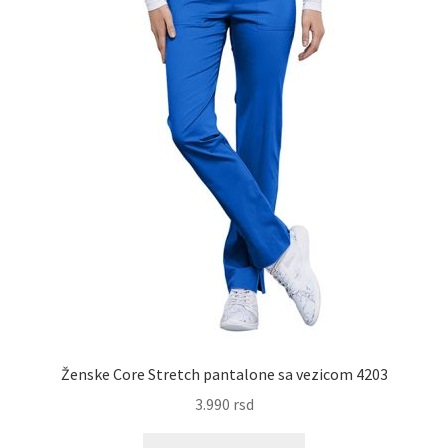
izabrane
na
stranici
proizvoda.
Ženske Core Stretch pantalone sa vezicom 4203
3.990
rsd
Ovaj