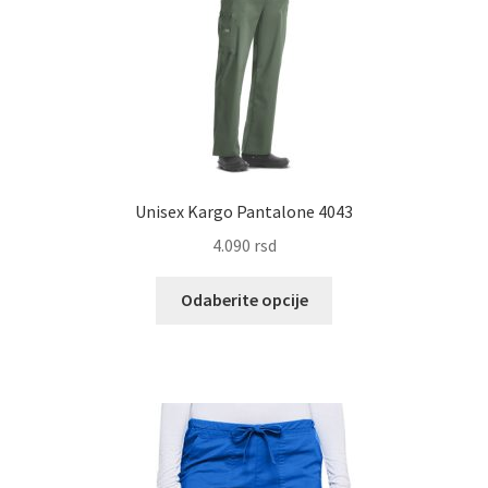
proizvoda.
Unisex Kargo Pantalone 4043
4.090
rsd
Ovaj
Odaberite opcije
proizvod
ima
više
varijanti.
Opcije
mogu
biti