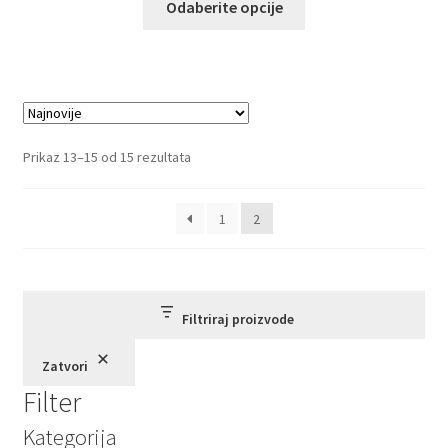
Odaberite opcije
proizvod
ima
više
varijanti.
Opcije
mogu
Sortirano
Prikaz 13–15 od 15 rezultata
biti
po
izabrane
najnovijem
1
2
na
stranici
proizvoda.
Filtriraj proizvode
Zatvori
Filter
Kategorija