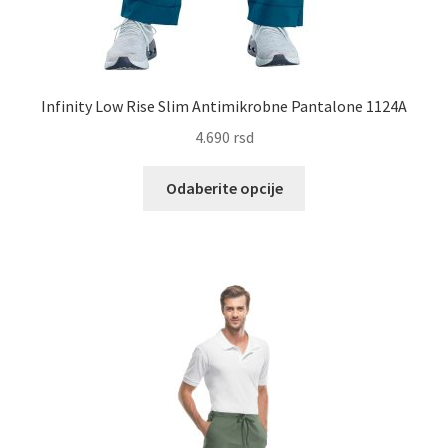
Infinity Low Rise Slim Antimikrobne Pantalone 1124A
4.690
rsd
Ovaj
Odaberite opcije
proizvod
ima
više
varijanti.
Opcije
mogu
biti
izabrane
na
stranici