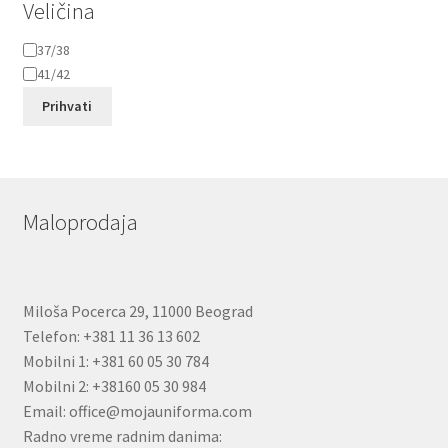
Veličina
Veličina
37/38
41/42
Prihvati
Maloprodaja
Miloša Pocerca 29, 11000 Beograd
Telefon: +381 11 36 13 602
Mobilni 1: +381 60 05 30 784
Mobilni 2: +38160 05 30 984
Email: office@mojauniforma.com
Radno vreme radnim danima: