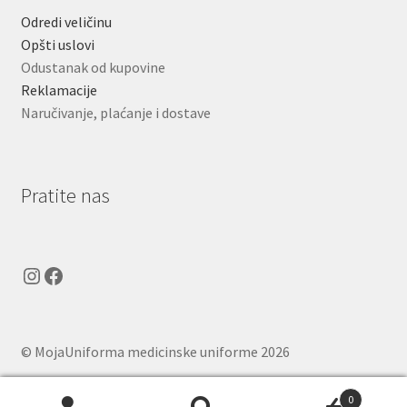
Odredi veličinu
Opšti uslovi
Odustanak od kupovine
Reklamacije
Naručivanje, plaćanje i dostave
Pratite nas
Instagram
Facebook
© MojaUniforma medicinske uniforme 2026
.
0