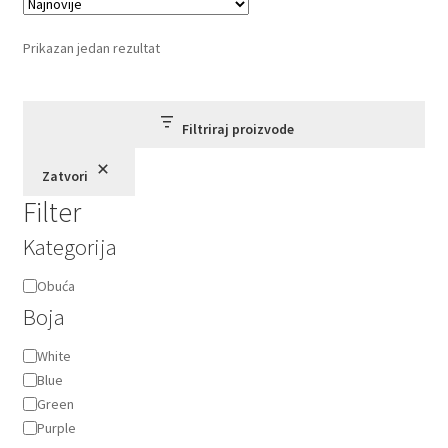
Prikazan jedan rezultat
Filtriraj proizvode
Zatvori
Filter
Kategorija
Kategorija
Obuća
Boja
Boja
White
Blue
Green
Purple