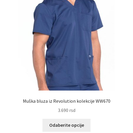
proizvoda.
Muška bluza iz Revolution kolekcije WW670
3.690
rsd
Ovaj
Odaberite opcije
proizvod