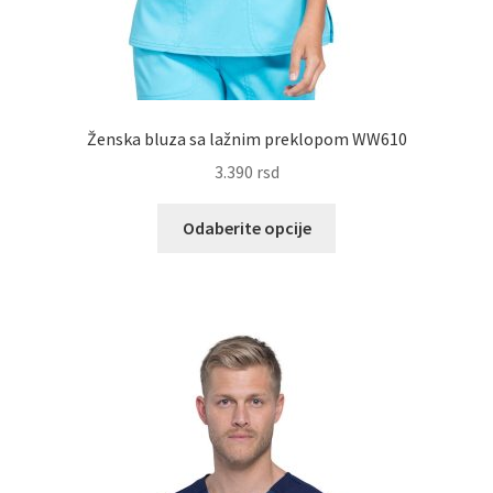
Ženska bluza sa lažnim preklopom WW610
3.390
rsd
Ovaj
Odaberite opcije
proizvod
ima
više
varijanti.
Opcije
mogu
biti
izabrane
na
stranici