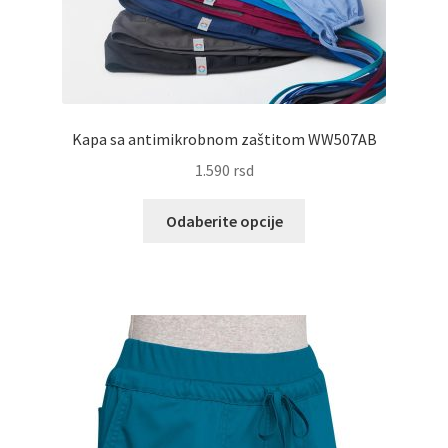
na
stranici
proizvoda.
Kapa sa antimikrobnom zaštitom WW507AB
1.590
rsd
Ovaj
Odaberite opcije
proizvod
ima
više
varijanti.
Opcije
mogu
biti
izabrane
na