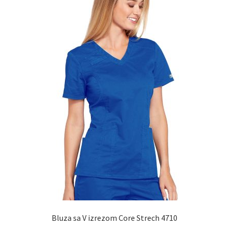
izabrane
na
stranici
proizvoda.
Bluza sa V izrezom Core Strech 4710