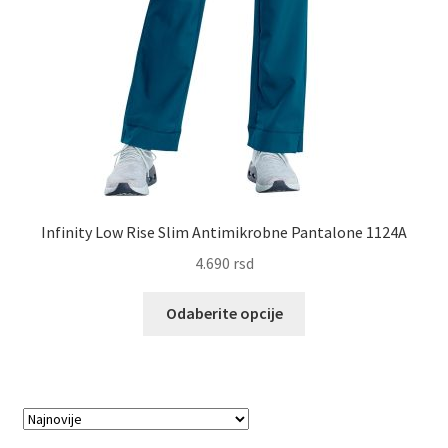
Infinity Low Rise Slim Antimikrobne Pantalone 1124A
4.690
rsd
Ovaj
Odaberite opcije
proizvod
ima
više
varijanti.
Opcije