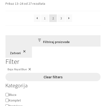
mogu
Sortirano
Prikaz 13–24 od 27 rezultata
biti
po
izabrane
najnovijem
1
2
3
na
stranici
proizvoda.
Filtriraj proizvode
Zatvori
Filter
Boja: Royal Blue
Ukloni
filter:
Clear filters
Boja:
Kategorija
Royal
Blue
Kategorija
Bluza
Komplet