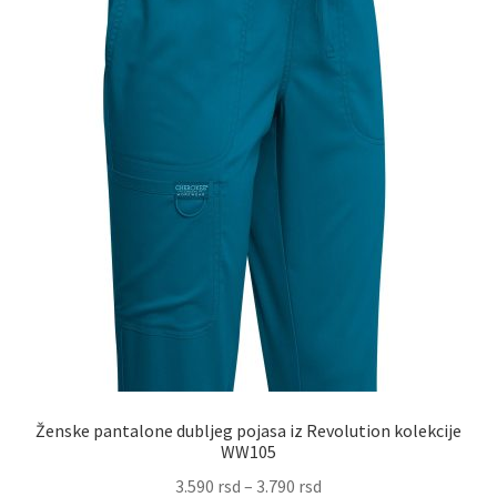
stranici
proizvoda.
Ženske pantalone dubljeg pojasa iz Revolution kolekcije
WW105
Raspon
3.590
rsd
–
3.790
rsd