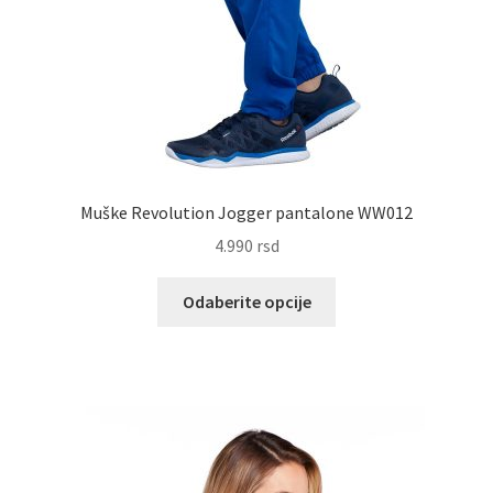
Muške Revolution Jogger pantalone WW012
4.990
rsd
Ovaj
Odaberite opcije
proizvod
ima
više
varijanti.
Opcije
mogu
biti