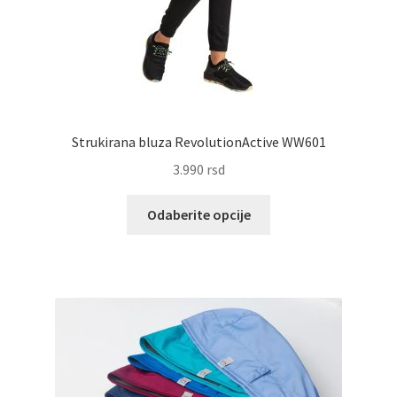
Strukirana bluza RevolutionActive WW601
3.990
rsd
Ovaj
Odaberite opcije
proizvod
ima
više
varijanti.
Opcije
mogu
biti
izabrane