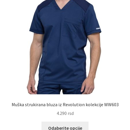
proizvoda.
Muška strukirana bluza iz Revolution kolekcije WW603
4.290
rsd
Ovaj
Odaberite opcije