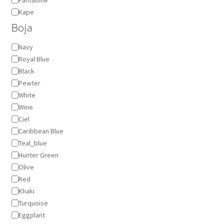
Pantalone
Kape
Boja
Boja
Navy
Royal Blue
Black
Pewter
White
Wine
Ciel
Caribbean Blue
Teal_blue
Hunter Green
Olive
Red
Khaki
Turquoise
Eggplant