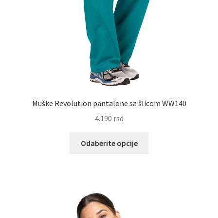
Muške Revolution pantalone sa šlicom WW140
4.190
rsd
Ovaj
Odaberite opcije
proizvod
ima
više
varijanti.
Opcije
mogu