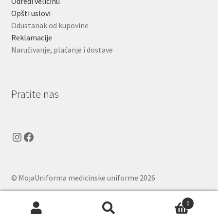
Odredi veličinu
Opšti uslovi
Odustanak od kupovine
Reklamacije
Naručivanje, plaćanje i dostave
Pratite nas
Instagram
Facebook
© MojaUniforma medicinske uniforme 2026
.
0
Pretraga
Pretraži