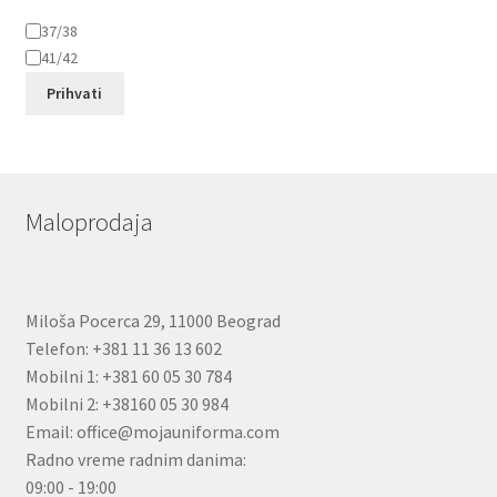
Veličina
37/38
41/42
Prihvati
Maloprodaja
Miloša Pocerca 29, 11000 Beograd
Telefon: +381 11 36 13 602
Mobilni 1: +381 60 05 30 784
Mobilni 2: +38160 05 30 984
Email: office@mojauniforma.com
Radno vreme radnim danima:
09:00 - 19:00