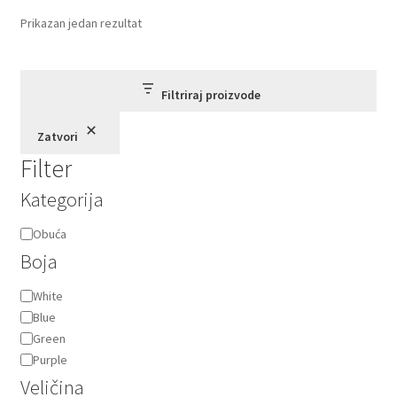
Prikazan jedan rezultat
Filtriraj proizvode
Zatvori
Filter
Kategorija
Kategorija
Obuća
Boja
Boja
White
Blue
Green
Purple
Veličina