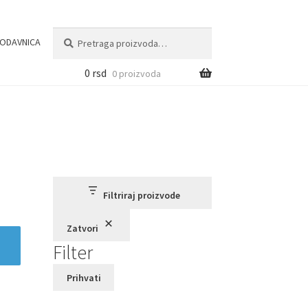
Pretraga
Pretraži
ODAVNICA
za:
0
rsd
0 proizvoda
Filtriraj proizvode
Zatvori
Filter
Prihvati