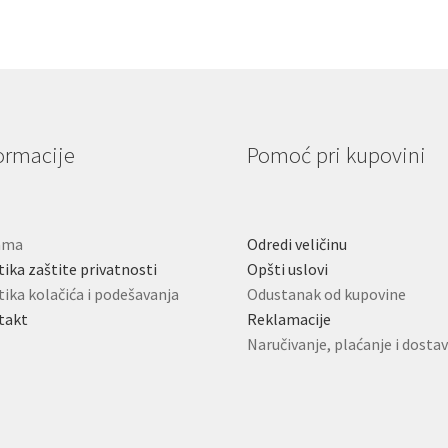
ormacije
Pomoć pri kupovini
ama
Odredi veličinu
tika zaštite privatnosti
Opšti uslovi
tika kolačića i podešavanja
Odustanak od kupovine
takt
Reklamacije
Naručivanje, plaćanje i dosta