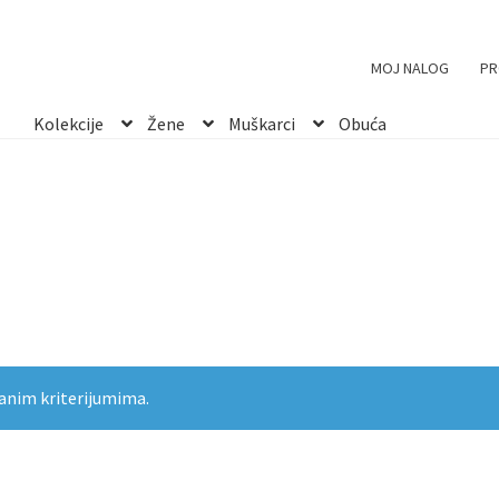
MOJ NALOG
PR
Kolekcije
Žene
Muškarci
Obuća
anim kriterijumima.