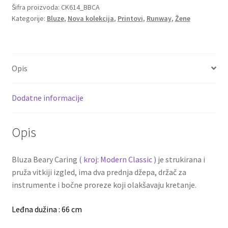
Šifra proizvoda:
CK614_BBCA
Kategorije:
Bluze
,
Nova kolekcija
,
Printovi
,
Runway
,
Žene
Opis
Dodatne informacije
Opis
Bluza Beary Caring
( kroj: Modern Classic )
je strukirana i
pruža vitkiji izgled, ima dva prednja džepa, držač za
instrumente i bočne proreze koji olakšavaju kretanje.
Leđna dužina : 66 cm