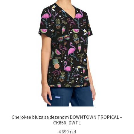
na
stranici
proizvoda.
Cherokee bluza sa dezenom DOWNTOWN TROPICAL –
CK856_DWTL
4.690
rsd