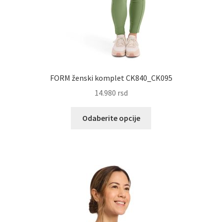
FORM ženski komplet CK840_CK095
14.980
rsd
Ovaj
Odaberite opcije
proizvod
ima
više
varijanti.
Opcije
mogu
biti
izabrane