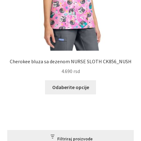
Cherokee bluza sa dezenom NURSE SLOTH CK856_NUSH
4.690
rsd
Ovaj
Odaberite opcije
proizvod
ima
više
varijanti.
Opcije
mogu
biti
Filtriraj proizvode