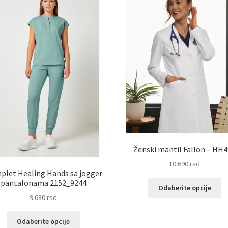
Ženski mantil Fallon – HH
10.690
rsd
let Healing Hands sa jogger
pantalonama 2152_9244
Ov
Odaberite opcije
pr
9.680
rsd
im
vi
Ovaj
Odaberite opcije
va
proizvod