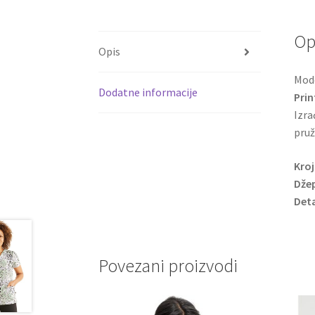
Op
Opis
Mode
Dodatne informacije
Prin
Izr
pruž
Kroj
Džep
Deta
Povezani proizvodi