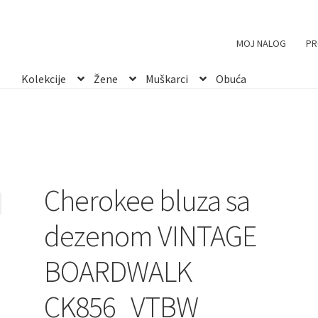
erokee bluza sa dezenom VINTAGE BOARDWALK CK856_VTBW
MOJ NALOG
PR
Kolekcije
Žene
Muškarci
Obuća
Cherokee bluza sa
dezenom VINTAGE
BOARDWALK
CK856_VTBW