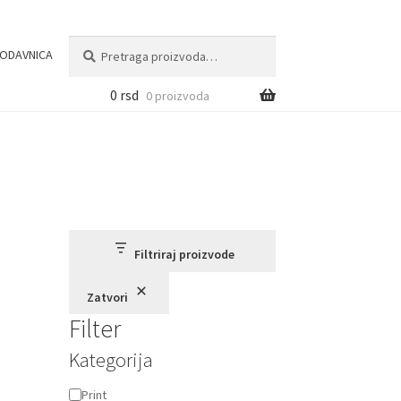
Pretraga
Pretraži
ODAVNICA
za:
0
rsd
0 proizvoda
Filtriraj proizvode
Zatvori
Filter
Kategorija
Kategorija
Print