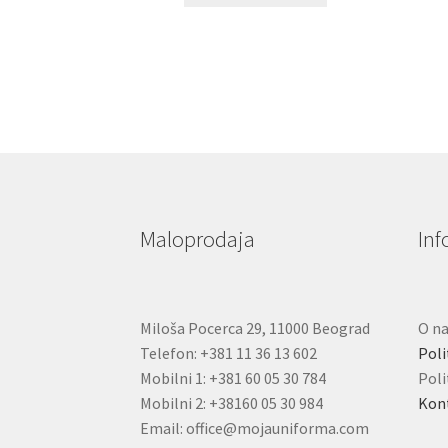
ima
više
varijanti.
Opcije
mogu
biti
izabrane
na
stranici
proizvoda.
Maloprodaja
Inf
Miloša Pocerca 29, 11000 Beograd
O n
Telefon: +381 11 36 13 602
Poli
Mobilni 1: +381 60 05 30 784
Poli
Mobilni 2: +38160 05 30 984
Kon
Email: office@mojauniforma.com