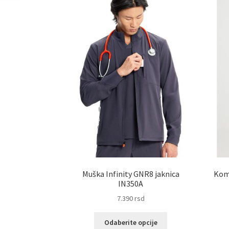
Muška Infinity GNR8 jaknica
Komp
IN350A
7.390
rsd
Ovaj
Odaberite opcije
proizvod