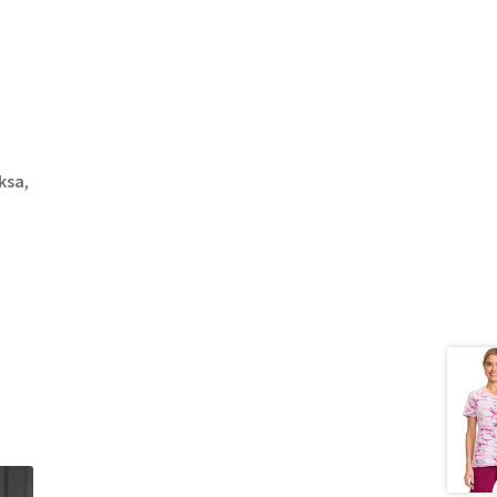
eksa
,