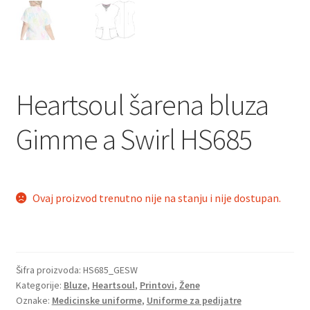
Heartsoul šarena bluza
Gimme a Swirl HS685
Ovaj proizvod trenutno nije na stanju i nije dostupan.
Šifra proizvoda:
HS685_GESW
Kategorije:
Bluze
,
Heartsoul
,
Printovi
,
Žene
Oznake:
Medicinske uniforme
,
Uniforme za pedijatre