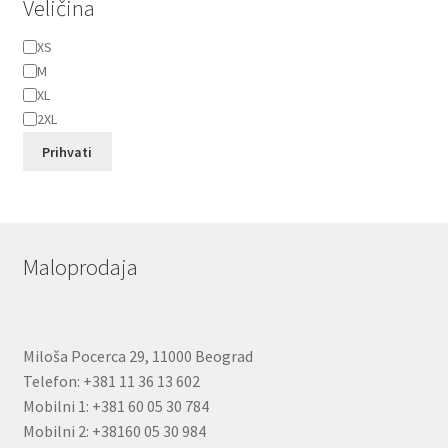
Veličina
Veličina
XS
M
XL
2XL
Prihvati
Maloprodaja
Miloša Pocerca 29, 11000 Beograd
Telefon: +381 11 36 13 602
Mobilni 1: +381 60 05 30 784
Mobilni 2: +38160 05 30 984