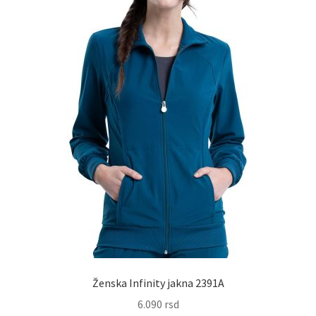
na
stranici
proizvoda.
Ženska Infinity jakna 2391A
6.090
rsd