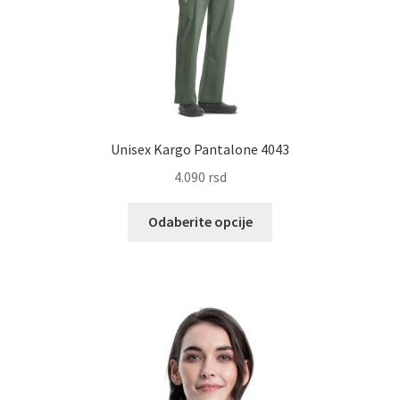
Unisex Kargo Pantalone 4043
4.090
rsd
Ovaj
Odaberite opcije
proizvod
ima
više
varijanti.
Opcije
mogu
biti
izabrane