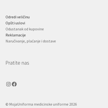
Odredi veličinu
Opšti uslovi
Odustanak od kupovine
Reklamacije
Naručivanje, plaćanje i dostave
Pratite nas
Instagram
Facebook
© MojaUniforma medicinske uniforme 2026