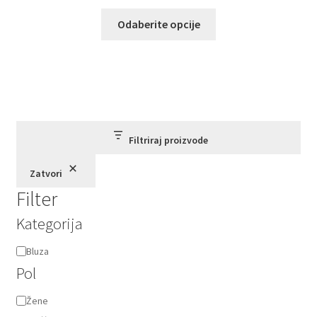
Ovaj
Odaberite opcije
proizvod
ima
više
varijanti.
Opcije
mogu
biti
Filtriraj proizvode
izabrane
Zatvori
na
Filter
stranici
proizvoda.
Kategorija
Kategorija
Bluza
Pol
Pol
Žene