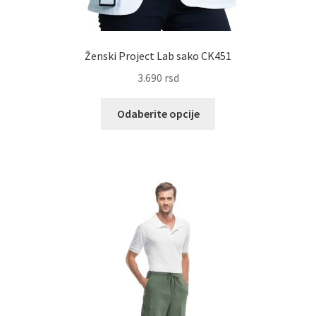
Ženski Project Lab sako CK451
3.690
rsd
Ovaj
Odaberite opcije
proizvod
ima
više
varijanti.
Opcije
mogu
biti
izabrane
na
stranici
proizvoda.