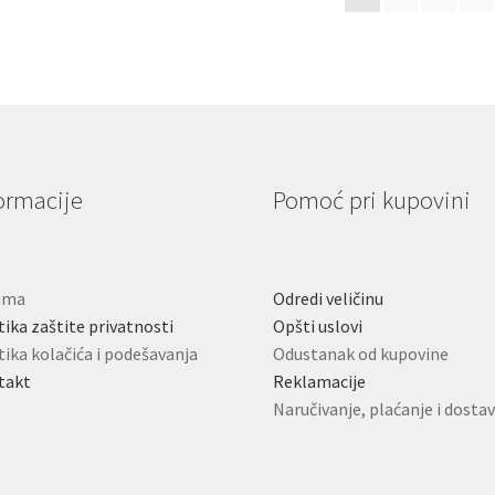
mogu
m
po
biti
bit
najnovijem
izabrane
iz
na
na
stranici
st
proizvoda.
pr
ormacije
Pomoć pri kupovini
ama
Odredi veličinu
tika zaštite privatnosti
Opšti uslovi
tika kolačića i podešavanja
Odustanak od kupovine
takt
Reklamacije
Naručivanje, plaćanje i dosta