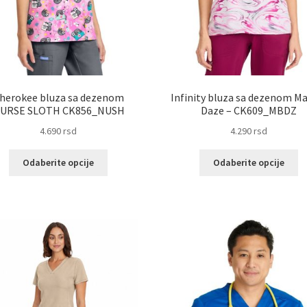
herokee bluza sa dezenom
Infinity bluza sa dezenom M
URSE SLOTH CK856_NUSH
Daze – CK609_MBDZ
4.690
rsd
4.290
rsd
Ovaj
Ov
Odaberite opcije
Odaberite opcije
proizvod
pr
ima
im
više
vi
varijanti.
va
Opcije
Op
mogu
m
biti
bit
izabrane
iz
na
na
stranici
st