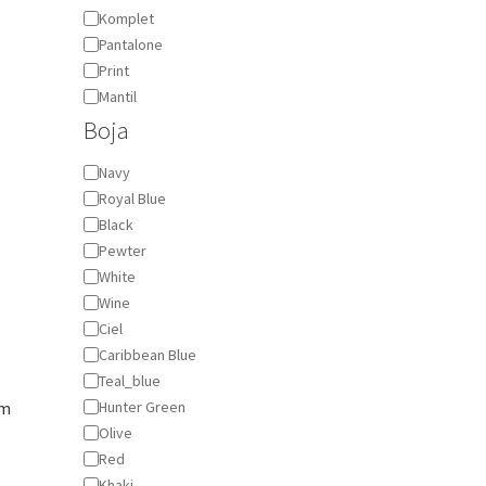
Komplet
Pantalone
Print
Mantil
Boja
Boja
Navy
Royal Blue
Black
Pewter
White
Wine
Ciel
Caribbean Blue
Teal_blue
Hunter Green
om
Olive
Red
Khaki