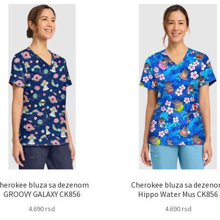
herokee bluza sa dezenom
Cherokee bluza sa dezen
GROOVY GALAXY CK856
Hippo Water Mus CK856
4.690
rsd
4.690
rsd