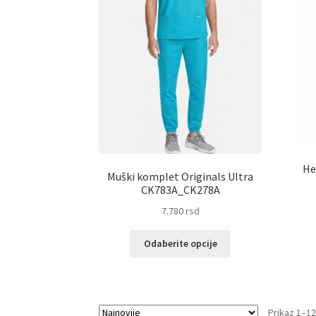
proizvoda.
He
Muški komplet Originals Ultra
CK783A_CK278A
7.780
rsd
Ovaj
Odaberite opcije
proizvod
ima
više
varijanti.
Prikaz 1–12
Opcije