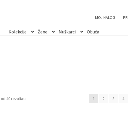
MOJ NALOG
PR
Kolekcije
Žene
Muškarci
Obuća
Sortirano
 od 40 rezultata
1
2
3
4
po
najnovijem