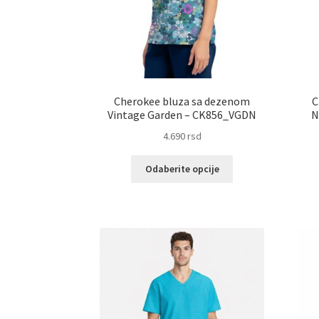
Cherokee bluza sa dezenom
C
Vintage Garden – CK856_VGDN
N
4.690
rsd
Ovaj
Odaberite opcije
proizvod
ima
više
varijanti.
Opcije
mogu
biti
izabrane
na
stranici