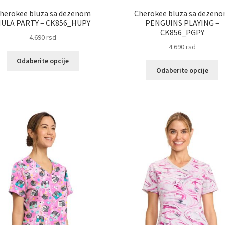
herokee bluza sa dezenom
Cherokee bluza sa dezen
ULA PARTY – CK856_HUPY
PENGUINS PLAYING –
CK856_PGPY
4.690
rsd
4.690
rsd
Ovaj
Odaberite opcije
Ov
proizvod
Odaberite opcije
pr
ima
im
više
vi
varijanti.
va
Opcije
Op
mogu
m
biti
bit
izabrane
iz
na
na
stranici
st
proizvoda.
pr