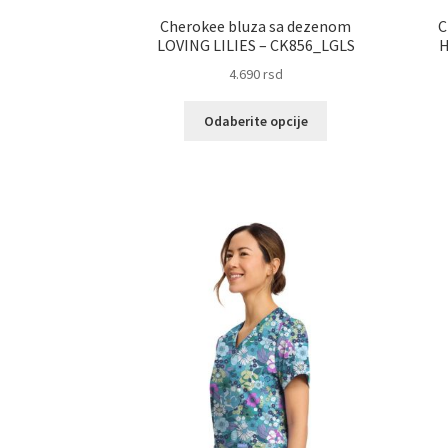
Cherokee bluza sa dezenom
C
LOVING LILIES – CK856_LGLS
H
4.690
rsd
Ovaj
Odaberite opcije
proizvod
ima
više
varijanti.
Opcije
mogu
biti
izabrane
na
stranici
proizvoda.