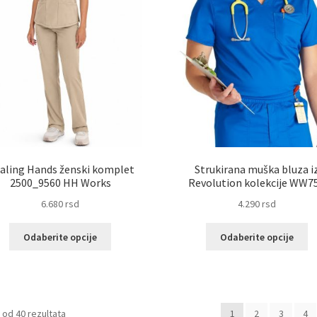
proizvoda.
pr
aling Hands ženski komplet
Strukirana muška bluza i
2500_9560 HH Works
Revolution kolekcije WW7
6.680
rsd
4.290
rsd
Ovaj
Ov
Odaberite opcije
Odaberite opcije
proizvod
pr
ima
im
više
vi
varijanti.
va
Opcije
Op
Sortirano
 od 40 rezultata
1
2
3
4