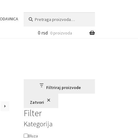
Pretraga
Pretraži
ODAVNICA
za:
0
rsd
0 proizvoda
Filtriraj proizvode
Zatvori
Filter
Kategorija
Kategorija
Bluza