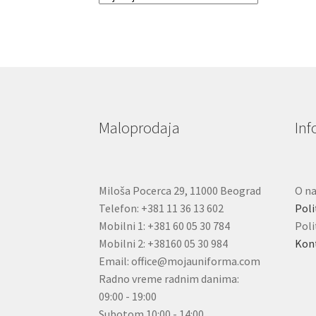
mogu
biti
izabrane
na
stranici
proizvoda.
Maloprodaja
Inf
Miloša Pocerca 29, 11000 Beograd
O n
Telefon: +381 11 36 13 602
Poli
Mobilni 1: +381 60 05 30 784
Poli
Mobilni 2: +38160 05 30 984
Kon
Email: office@mojauniforma.com
Radno vreme radnim danima:
09:00 - 19:00
Subotom 10:00 - 14:00