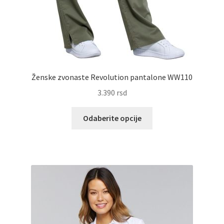
Ženske zvonaste Revolution pantalone WW110
3.390
rsd
Ovaj
Odaberite opcije
proizvod
ima
više
varijanti.
Opcije
mogu
biti
izabrane