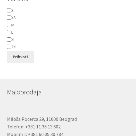
Veličina
S
XS
M
L
XL
2XL
Prihvati
Maloprodaja
Miloša Pocerca 29, 11000 Beograd
Telefon: +381 11 36 13 602
Mobilni 1: +381 60 05 30 784