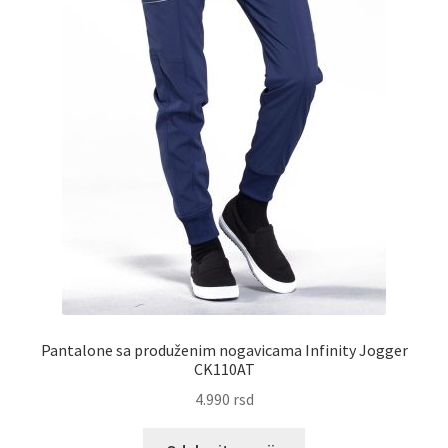
Pantalone sa produženim nogavicama Infinity Jogger
CK110AT
4.990
rsd
Ovaj