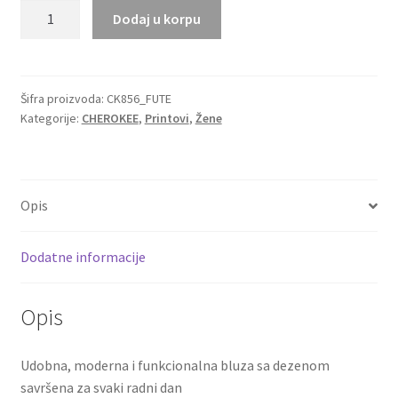
Cherokee
Dodaj u korpu
bluza
sa
dezenom
GROOVY
Šifra proizvoda:
CK856_FUTE
Kategorije:
CHEROKEE
,
Printovi
,
Žene
GALAXY
CK856
količina
Opis
Dodatne informacije
Opis
Udobna, moderna i funkcionalna bluza sa dezenom
savršena za svaki radni dan