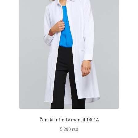
na
stranici
proizvoda.
Ženski Infinity mantil 1401A
5.290
rsd