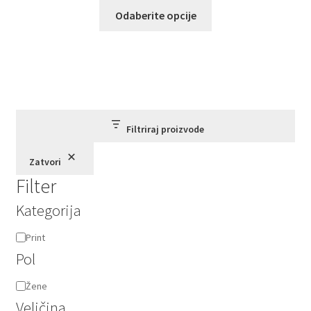
Ovaj
Odaberite opcije
proizvod
ima
više
varijanti.
Opcije
mogu
biti
Filtriraj proizvode
izabrane
Zatvori
na
Filter
stranici
proizvoda.
Kategorija
Kategorija
Print
Pol
Pol
Žene
Veličina