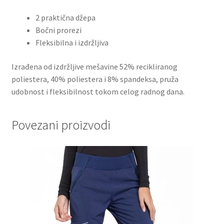
2 praktična džepa
Bočni prorezi
Fleksibilna i izdržljiva
Izrađena od izdržljive mešavine 52% recikliranog
poliestera, 40% poliestera i 8% spandeksa, pruža
udobnost i fleksibilnost tokom celog radnog dana.
Povezani proizvodi