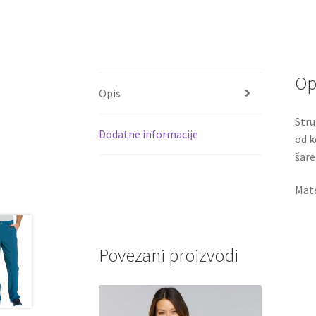
Op
Opis
Stru
Dodatne informacije
od k
šare
Mate
Povezani proizvodi