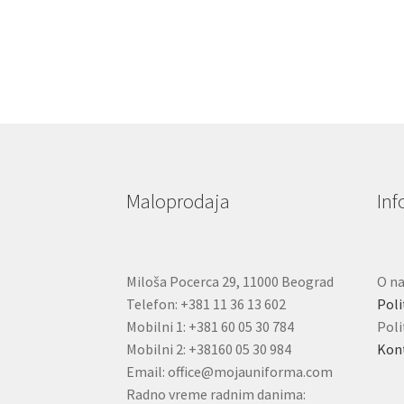
više
varijanti.
Opcije
mogu
biti
izabrane
na
stranici
proizvoda.
Maloprodaja
Inf
Miloša Pocerca 29, 11000 Beograd
O n
Telefon: +381 11 36 13 602
Poli
Mobilni 1: +381 60 05 30 784
Poli
Mobilni 2: +38160 05 30 984
Kon
Email: office@mojauniforma.com
Radno vreme radnim danima: