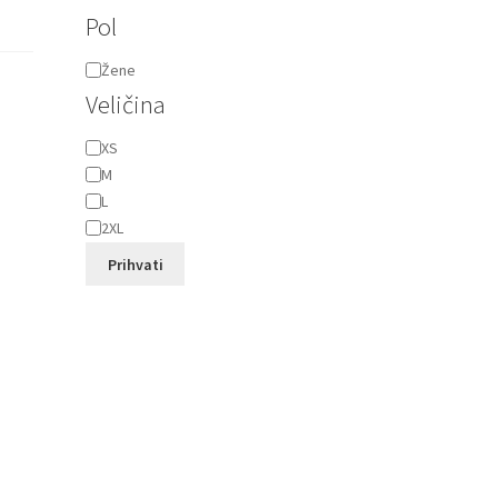
Pol
Pol
Žene
Veličina
Veličina
XS
M
L
2XL
Prihvati