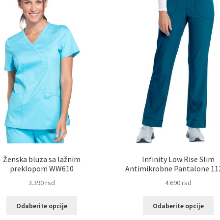
Ženska bluza sa lažnim
Infinity Low Rise Slim
preklopom WW610
Antimikrobne Pantalone 11
3.390
rsd
4.690
rsd
Ovaj
Ov
Odaberite opcije
Odaberite opcije
proizvod
pr