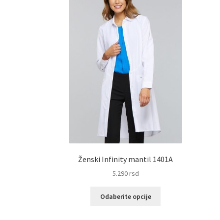
Ženski Infinity mantil 1401A
5.290
rsd
Ovaj
Odaberite opcije
proizvod
ima