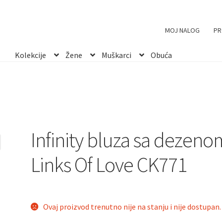
inity bluza sa dezenom Links Of Love CK771
MOJ NALOG
PR
Kolekcije
Žene
Muškarci
Obuća
Infinity bluza sa dezeno
Links Of Love CK771
Ovaj proizvod trenutno nije na stanju i nije dostupan.