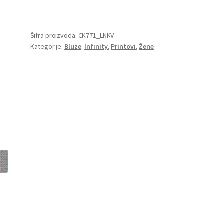
Šifra proizvoda:
CK771_LNKV
Kategorije:
Bluze
,
Infinity
,
Printovi
,
Žene