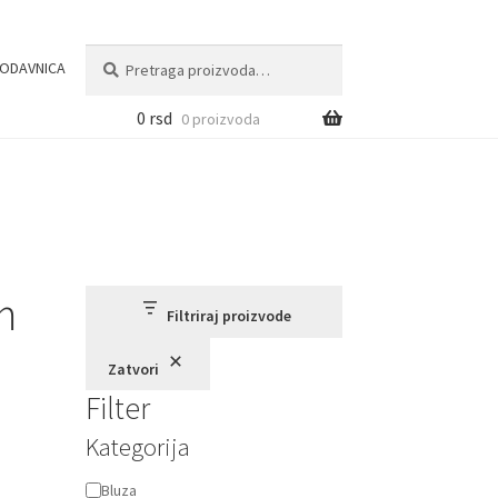
Pretraga
Pretraži
ODAVNICA
za:
0
rsd
0 proizvoda
m
Filtriraj proizvode
Zatvori
Filter
Kategorija
Kategorija
Bluza