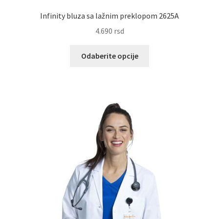
Infinity bluza sa lažnim preklopom 2625A
4.690
rsd
Ovaj
Odaberite opcije
proizvod
ima
više
varijanti.
Opcije
mogu
biti
izabrane
na
stranici
proizvoda.