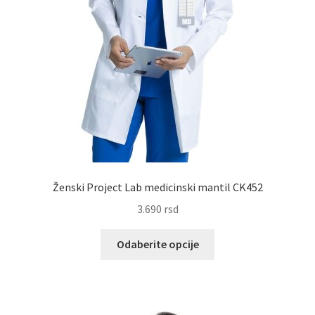
Ženski Project Lab medicinski mantil CK452
3.690
rsd
Ovaj
Odaberite opcije
proizvod
ima
više
varijanti.