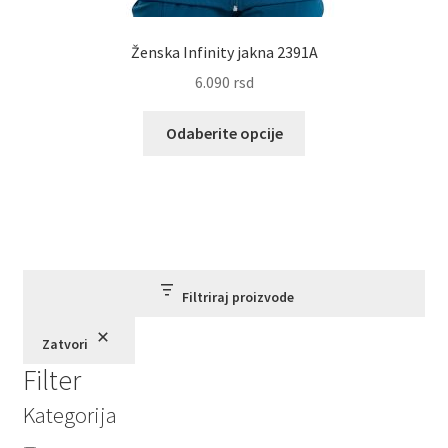
Ženska Infinity jakna 2391A
6.090
rsd
Ovaj
Odaberite opcije
proizvod
ima
više
varijanti.
Opcije
mogu
biti
Filtriraj proizvode
izabrane
Zatvori
na
Filter
stranici
proizvoda.
Kategorija