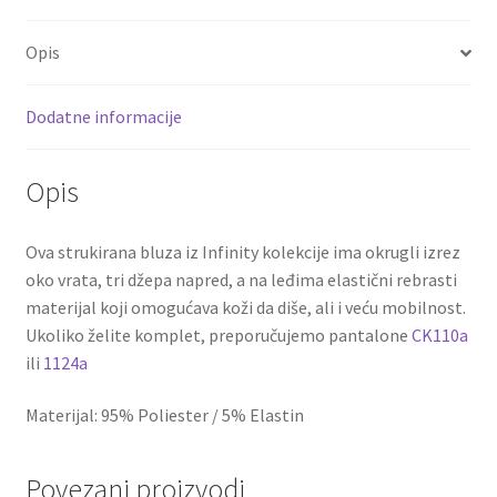
Opis
Dodatne informacije
Opis
Ova strukirana bluza iz Infinity kolekcije ima okrugli izrez
oko vrata, tri džepa napred, a na leđima elastični rebrasti
materijal koji omogućava koži da diše, ali i veću mobilnost.
Ukoliko želite komplet, preporučujemo pantalone
CK110a
ili
1124a
Materijal: 95% Poliester / 5% Elastin
Povezani proizvodi