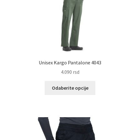
proizvoda.
Unisex Kargo Pantalone 4043
4.090
rsd
Ovaj
Odaberite opcije
proizvod
ima
više
varijanti.
Opcije
mogu
biti