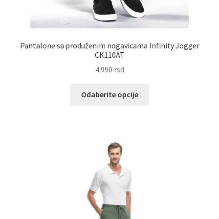
Pantalone sa produženim nogavicama Infinity Jogger
CK110AT
4.990
rsd
Ovaj
Odaberite opcije
proizvod
ima
više
varijanti.
Opcije
mogu
biti
izabrane
na
stranici