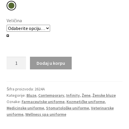
Veličina
Ženska
Dodaj u korpu
Infinity
bluza
okruglog
izreza
Šifra proizvoda:
2624A
Kategorije:
Bluze
,
Contemporary
,
Infinity
,
Žene
,
Ženske bluze
2624A
Oznake:
Farmaceutske uniforme
,
Kozmetičke uniforme
,
količina
Medicinske uniforme
,
Stomatološke uniforme
,
Veterinarske
uniforme
,
Wellness spa uniforme