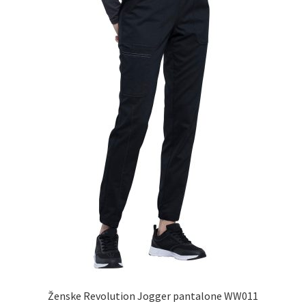
izabrane
na
stranici
proizvoda.
Ženske Revolution Jogger pantalone WW011