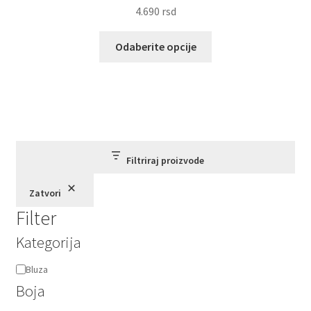
4.690
rsd
Ovaj
Odaberite opcije
proizvod
ima
više
varijanti.
Opcije
mogu
biti
Filtriraj proizvode
izabrane
Zatvori
na
Filter
stranici
proizvoda.
Kategorija
Kategorija
Bluza
Boja