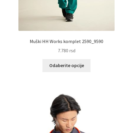
Muški HH Works komplet 2590_9590
7.780
rsd
Ovaj
Odaberite opcije
proizvod
ima
više
varijanti.
Opcije
mogu
biti
izabrane
na