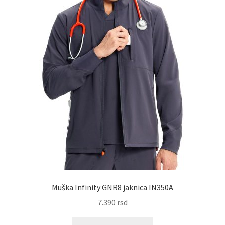
stranici
proizvoda.
Muška Infinity GNR8 jaknica IN350A
7.390
rsd
Ovaj