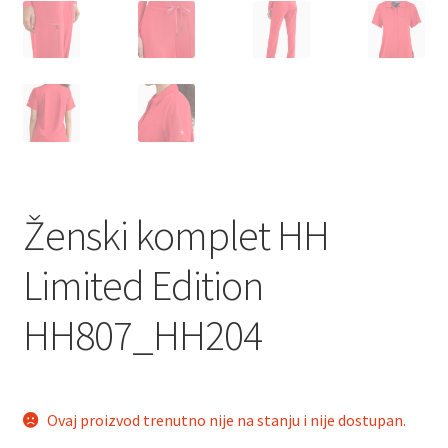
Ženski komplet HH
Limited Edition
HH807_HH204
Ovaj proizvod trenutno nije na stanju i nije dostupan.