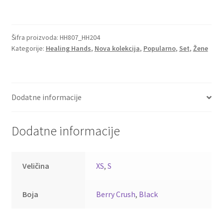
Šifra proizvoda:
HH807_HH204
Kategorije:
Healing Hands
,
Nova kolekcija
,
Popularno
,
Set
,
Žene
Dodatne informacije
Dodatne informacije
Veličina
XS
,
S
Boja
Berry Crush
,
Black