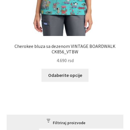
Cherokee bluza sa dezenom VINTAGE BOARDWALK
CK856_VTBW
4.690
rsd
Ovaj
Odaberite opcije
proizvod
ima
više
varijanti.
Opcije
mogu
biti
Filtriraj proizvode