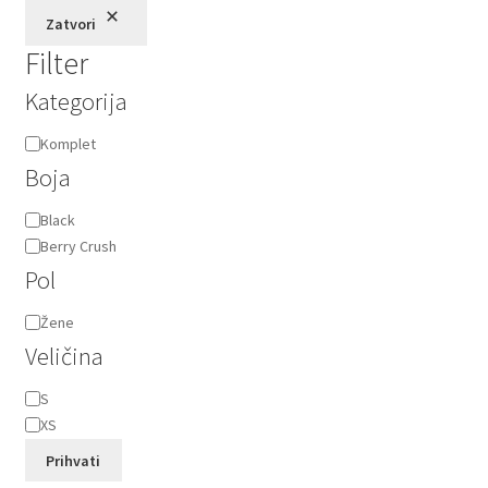
izabrane
Zatvori
na
Filter
stranici
proizvoda.
Kategorija
Kategorija
Komplet
Boja
Boja
Black
Berry Crush
Pol
Pol
Žene
Veličina
Veličina
S
XS
Prihvati