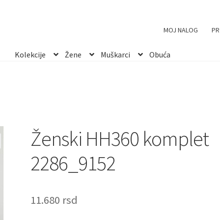
Ženski HH360 komplet 2286_9152
MOJ NALOG
PR
Kolekcije
Žene
Muškarci
Obuća
Ženski HH360 komplet
2286_9152
11.680
rsd