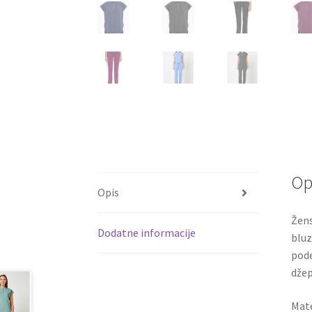
Op
Opis
Žens
Dodatne informacije
bluz
pode
džep
Mate