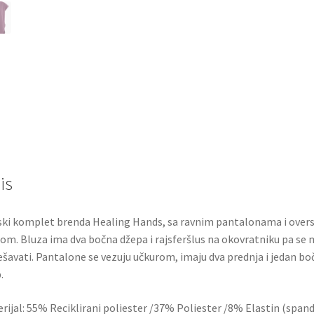
is
ki komplet brenda Healing Hands, sa ravnim pantalonama i overs
om. Bluza ima dva bočna džepa i rajsferšlus na okovratniku pa se
šavati. Pantalone se vezuju učkurom, imaju dva prednja i jedan bo
.
rijal: 55% Reciklirani poliester /37% Poliester /8% Elastin (span