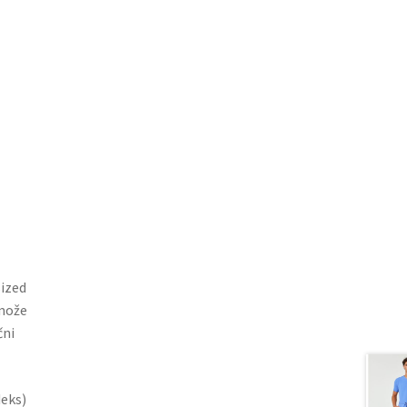
ized
 može
čni
deks)