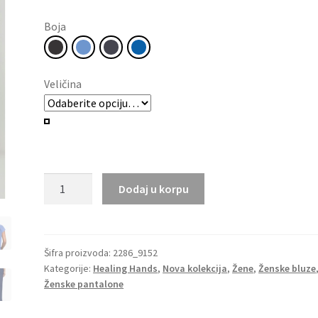
Boja
Veličina
Ženski
Dodaj u korpu
HH360
komplet
2286_9152
količina
Šifra proizvoda:
2286_9152
Kategorije:
Healing Hands
,
Nova kolekcija
,
Žene
,
Ženske bluze
Ženske pantalone