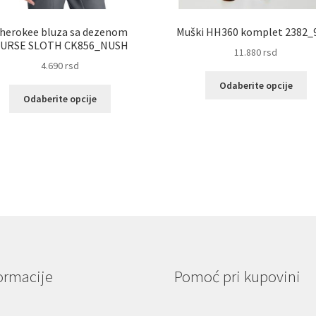
herokee bluza sa dezenom
Muški HH360 komplet 2382_
URSE SLOTH CK856_NUSH
11.880
rsd
4.690
rsd
Ov
Odaberite opcije
Ovaj
pr
Odaberite opcije
proizvod
im
ima
vi
više
va
varijanti.
Op
Opcije
m
mogu
bit
biti
iz
izabrane
na
na
st
stranici
pr
proizvoda.
ormacije
Pomoć pri kupovini