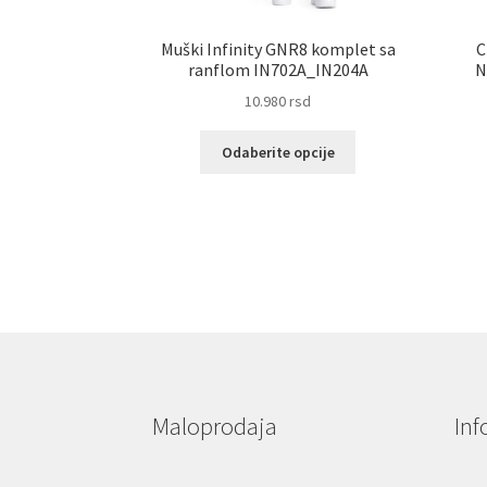
Muški Infinity GNR8 komplet sa
C
ranflom IN702A_IN204A
N
10.980
rsd
Ovaj
Odaberite opcije
proizvod
ima
više
varijanti.
Opcije
mogu
biti
izabrane
na
stranici
proizvoda.
Maloprodaja
Inf