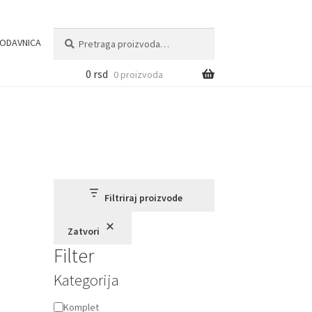
Pretraga
Pretraži
ODAVNICA
za:
0
rsd
0 proizvoda
Filtriraj proizvode
Zatvori
Filter
Kategorija
Kategorija
Komplet