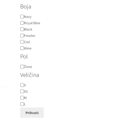
Boja
Boja
Navy
Royal Blue
Black
Pewter
Ciel
Wine
Pol
Pol
Žene
Veličina
Veličina
S
XS
M
,
L
Prihvati