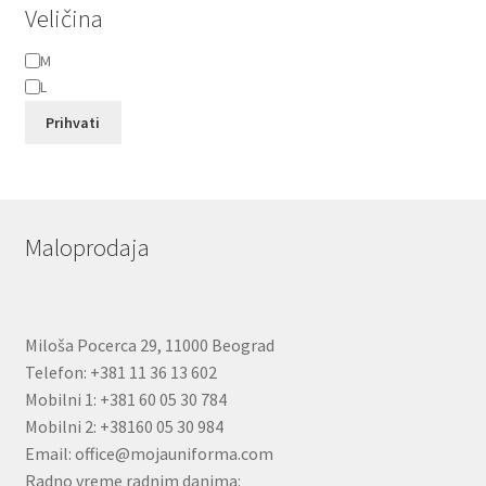
Veličina
Veličina
M
L
Prihvati
Maloprodaja
Miloša Pocerca 29, 11000 Beograd
Telefon: +381 11 36 13 602
Mobilni 1: +381 60 05 30 784
Mobilni 2: +38160 05 30 984
Email: office@mojauniforma.com
Radno vreme radnim danima: