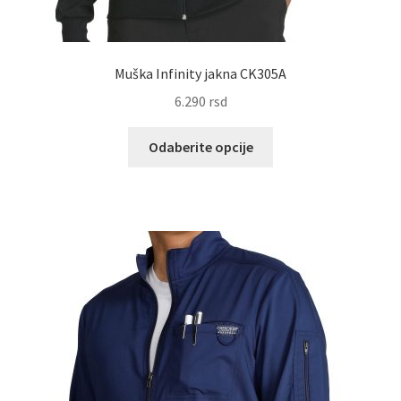
Muška Infinity jakna CK305A
6.290
rsd
Ovaj
Odaberite opcije
proizvod
ima
više
varijanti.
Opcije
mogu
biti
izabrane
na
stranici
proizvoda.