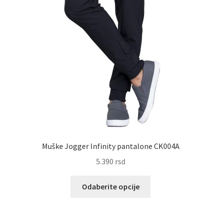
Muške Jogger Infinity pantalone CK004A
5.390
rsd
Ovaj
Odaberite opcije
proizvod
ima
više