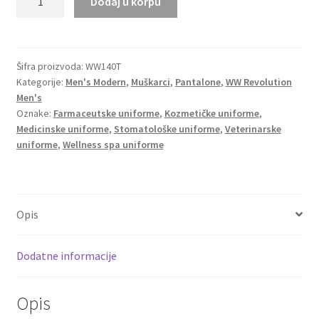
Dodaj u korpu
Revolution
produžene
pantalone
sa
Šifra proizvoda:
WW140T
Kategorije:
Men's Modern
,
Muškarci
,
Pantalone
,
WW Revolution
šlicom
Men's
WW140T
Oznake:
Farmaceutske uniforme
,
Kozmetičke uniforme
,
količina
Medicinske uniforme
,
Stomatološke uniforme
,
Veterinarske
uniforme
,
Wellness spa uniforme
Opis
Dodatne informacije
Opis