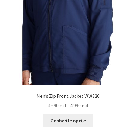
Men’s Zip Front Jacket WW320
Raspon
4.690
rsd
–
4.990
rsd
cena:
Ovaj
od
Odaberite opcije
proizvod
4.690 rsd
ima
do