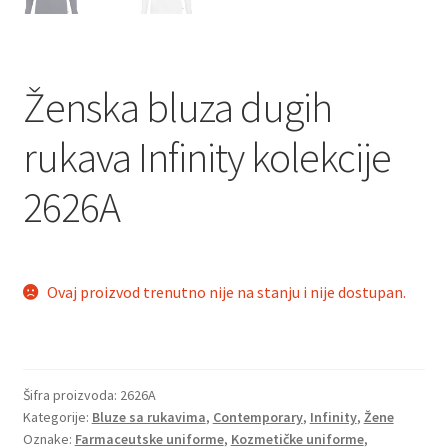
Ženska bluza dugih
rukava Infinity kolekcije
2626A
Ovaj proizvod trenutno nije na stanju i nije dostupan.
Šifra proizvoda:
2626A
Kategorije:
Bluze sa rukavima
,
Contemporary
,
Infinity
,
Žene
Oznake:
Farmaceutske uniforme
,
Kozmetičke uniforme
,