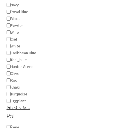
Boja
Navy
Royal Blue
Black
Pewter
Wine
Ciel
White
Caribbean Blue
Teal_blue
Hunter Green
Olive
Red
Khaki
Turquoise
Eggplant
Prikaži više…
Pol
Pol
Žene