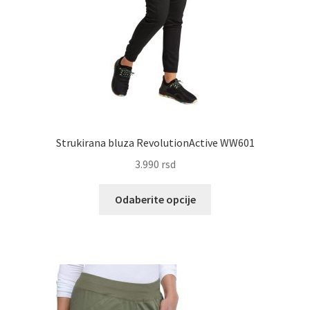
Strukirana bluza RevolutionActive WW601
3.990
rsd
Ovaj
Odaberite opcije
proizvod
ima
više
varijanti.
Opcije
mogu