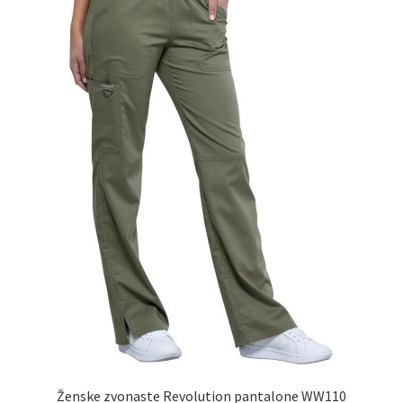
biti
izabrane
na
stranici
proizvoda.
Ženske zvonaste Revolution pantalone WW110