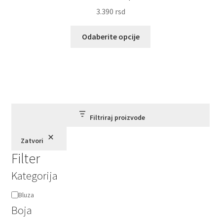
3.390
rsd
Ovaj
Odaberite opcije
proizvod
ima
više
varijanti.
Opcije
mogu
biti
Filtriraj proizvode
izabrane
Zatvori
na
Filter
stranici
proizvoda.
Kategorija
Kategorija
Bluza
Boja