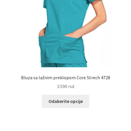
Bluza sa lažnim preklopom Core Strech 4728
3.590
rsd
Ovaj
Odaberite opcije
proizvod
ima
više
varijanti.