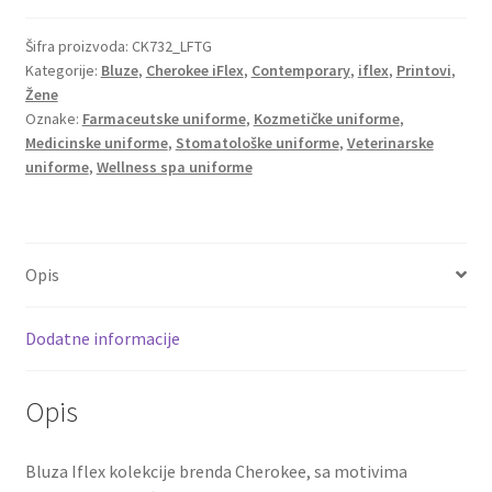
Šifra proizvoda:
CK732_LFTG
Kategorije:
Bluze
,
Cherokee iFlex
,
Contemporary
,
iflex
,
Printovi
,
Žene
Oznake:
Farmaceutske uniforme
,
Kozmetičke uniforme
,
Medicinske uniforme
,
Stomatološke uniforme
,
Veterinarske
uniforme
,
Wellness spa uniforme
Opis
Dodatne informacije
Opis
Bluza Iflex kolekcije brenda Cherokee, sa motivima