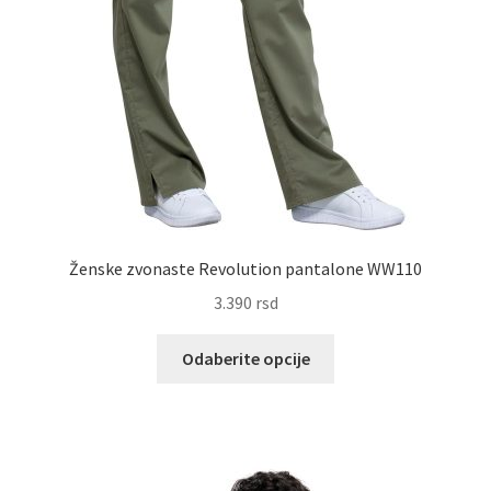
Ženske zvonaste Revolution pantalone WW110
3.390
rsd
Ovaj
Odaberite opcije
proizvod
ima
više
varijanti.
Opcije