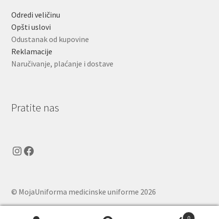
Odredi veličinu
Opšti uslovi
Odustanak od kupovine
Reklamacije
Naručivanje, plaćanje i dostave
Pratite nas
Instagram
Facebook
© MojaUniforma medicinske uniforme 2026
.
0