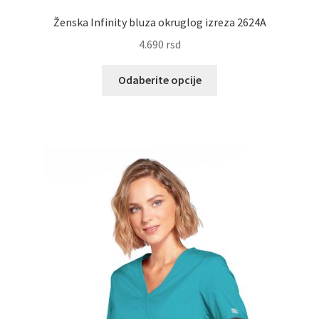
Ženska Infinity bluza okruglog izreza 2624A
4.690
rsd
Ovaj
Odaberite opcije
proizvod
ima
više
varijanti.
Opcije
mogu
biti
izabrane
na
stranici
proizvoda.